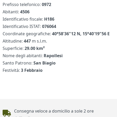
Prefisso telefonico:
0972
Abitanti:
4506
Identificativo fiscale:
H186
Identificativo ISTAT:
076064
Coordinate geografiche:
40°58'36"12 N, 15°40'19"56 E
Altitudine:
447
m s.l.m.
Superficie:
29.00 km²
Nome degli abitanti:
Rapollesi
Santo Patrono:
San Biagio
Festività:
3 Febbraio
Piè di pagina
Consegna veloce a domicilio a sole 2 ore