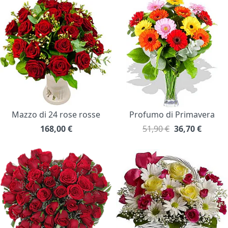
Mazzo di 24 rose rosse
Profumo di Primavera
168,00
€
51,90 €
36,70
€