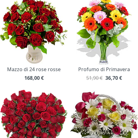
Mazzo di 24 rose rosse
Profumo di Primavera
168,00
€
51,90 €
36,70
€