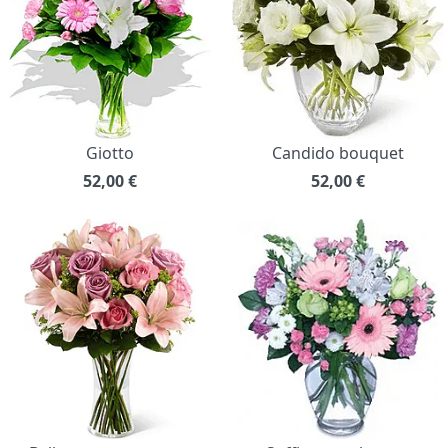
Giotto
Candido bouquet
52,00
€
52,00
€