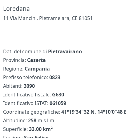
Loredana
11 Via Mancini, Pietramelara, CE 81051
Dati del comune di
Pietravairano
Provincia:
Caserta
Regione:
Campania
Prefisso telefonico:
0823
Abitanti:
3090
Identificativo fiscale:
G630
Identificativo ISTAT:
061059
Coordinate geografiche:
41°19'34"32 N, 14°10'0"48 E
Altitudine:
258
m s.l.m.
Superficie:
33.00 km²
Frazioni:
San Felice