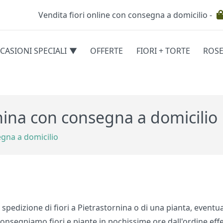
Vendita fiori online con consegna a domicilio -
Testata
CASIONI SPECIALI
OFFERTE
FIORI + TORTE
ROS
egorie
rnina con consegna a domicilio
egna a domicilio
a spedizione di fiori a Pietrastornina o di una pianta, even
onsegniamo fiori e piante in pochissime ore dall'ordine effe