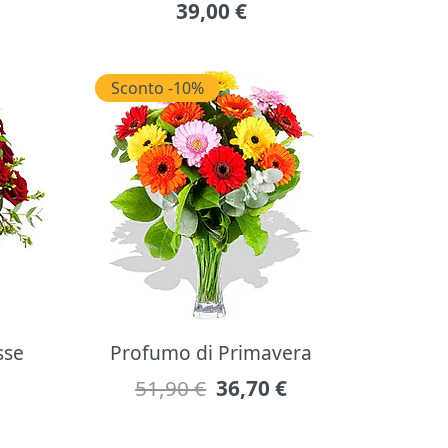
39,00
€
Sconto -10%
sse
Profumo di Primavera
51,90 €
36,70
€