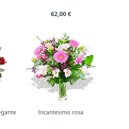
62,00
€
legante
Incantesimo rosa