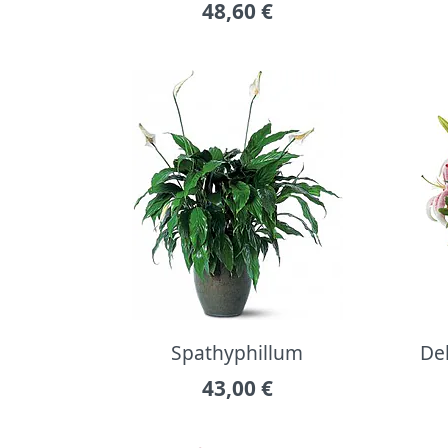
48,60
€
Spathyphillum
Del
43,00
€