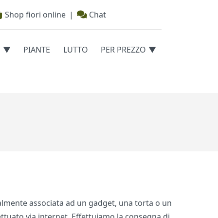
Shop fiori online
|
Chat
E
PIANTE
LUTTO
PER PREZZO
tualmente associata ad un gadget, una torta o un
ttuato via internet. Effettuiamo la consegna di