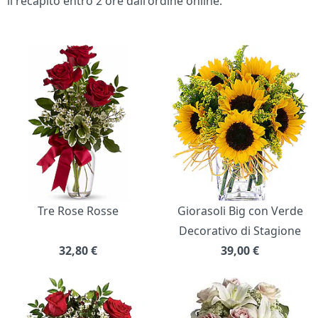
il recapito entro 2 ore dall'ordine online.
Bouquet di fiori
Tre Rose Rosse
Giorasoli Big con Verde
Decorativo di Stagione
32,80
€
39,00
€