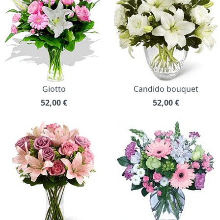
Giotto
Candido bouquet
52,00
€
52,00
€