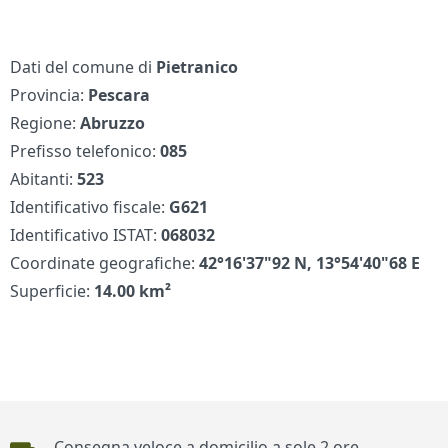
Dati del comune di
Pietranico
Provincia:
Pescara
Regione:
Abruzzo
Prefisso telefonico:
085
Abitanti:
523
Identificativo fiscale:
G621
Identificativo ISTAT:
068032
Coordinate geografiche:
42°16'37"92 N, 13°54'40"68 E
Superficie:
14.00 km²
Piè di pagina
Consegna veloce a domicilio a sole 2 ore