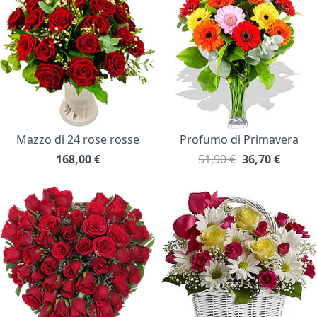
Mazzo di 24 rose rosse
Profumo di Primavera
168,00
€
51,90 €
36,70
€