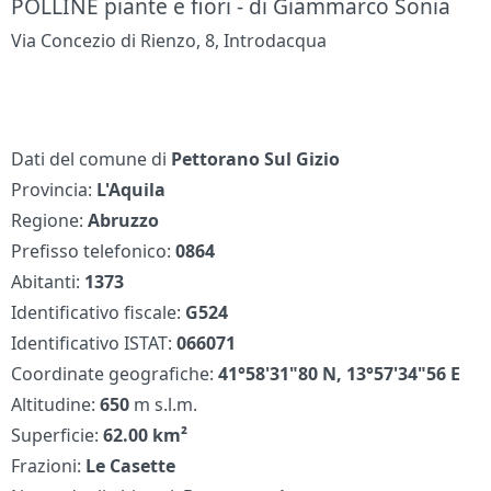
POLLINE piante e fiori - di Giammarco Sonia
Via Concezio di Rienzo, 8, Introdacqua
Dati del comune di
Pettorano Sul Gizio
Provincia:
L'Aquila
Regione:
Abruzzo
Prefisso telefonico:
0864
Abitanti:
1373
Identificativo fiscale:
G524
Identificativo ISTAT:
066071
Coordinate geografiche:
41°58'31"80 N, 13°57'34"56 E
Altitudine:
650
m s.l.m.
Superficie:
62.00 km²
Frazioni:
Le Casette