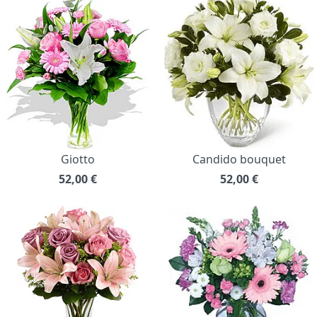
Giotto
Candido bouquet
52,00
€
52,00
€