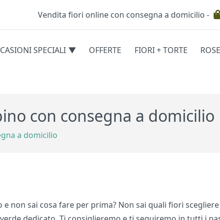
Vendita fiori online con consegna a domicilio -
Testata
CASIONI SPECIALI
OFFERTE
FIORI + TORTE
ROS
egorie
rpino con consegna a domicilio
egna a domicilio
no e non sai cosa fare per prima? Non sai quali fiori sceglie
 verde dedicato. Ti consiglieremo e ti seguiremo in tutti i p