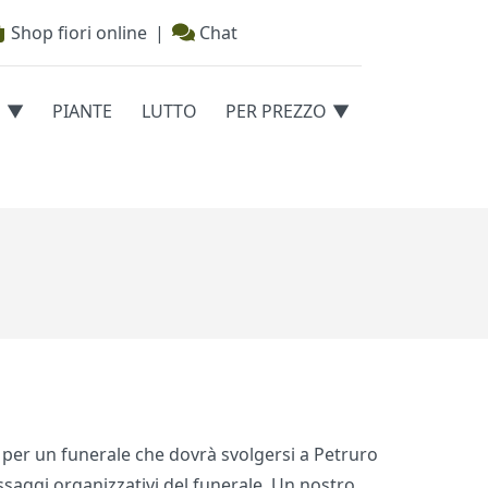
Shop fiori online
|
Chat
E
PIANTE
LUTTO
PER PREZZO
re per un funerale che dovrà svolgersi a Petruro
assaggi organizzativi del funerale. Un nostro