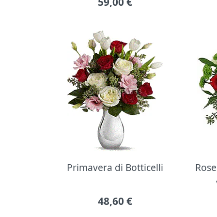
59,00
€
Primavera di Botticelli
Rose 
48,60
€