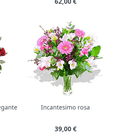
62,00
€
legante
Incantesimo rosa
39,00
€