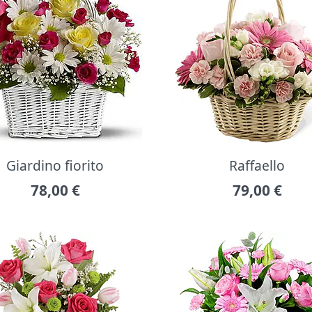
Giardino fiorito
Raffaello
78,00
€
79,00
€