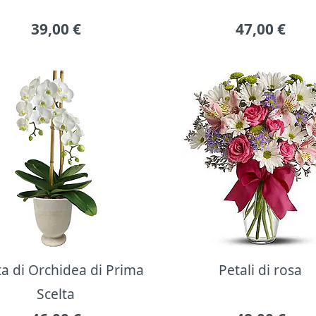
39,00
€
47,00
€
ta di Orchidea di Prima
Petali di rosa
Scelta