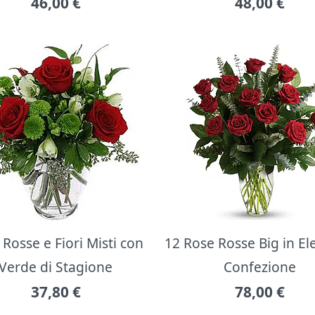
46,00
€
48,00
€
Rosse e Fiori Misti con
12 Rose Rosse Big in E
Verde di Stagione
Confezione
37,80
€
78,00
€