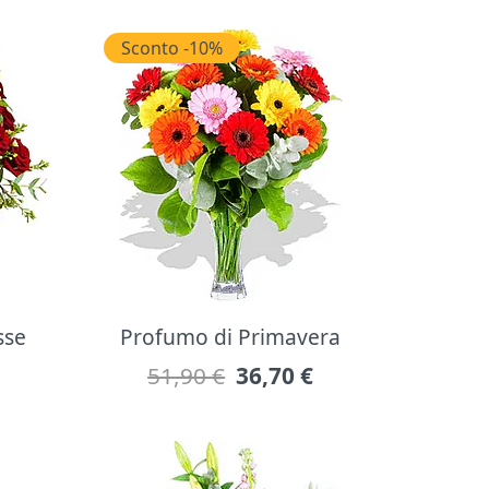
Sconto -10%
sse
Profumo di Primavera
51,90 €
36,70
€