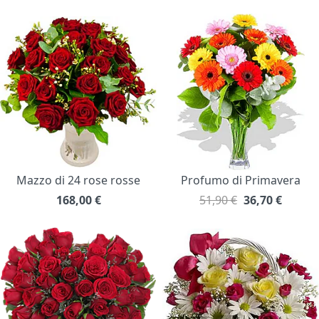
Mazzo di 24 rose rosse
Profumo di Primavera
168,00
€
51,90 €
36,70
€