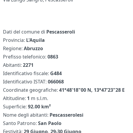
Dati del comune di
Pescasseroli
Provincia:
L'Aquila
Regione:
Abruzzo
Prefisso telefonico:
0863
Abitanti:
2271
Identificativo fiscale:
G484
Identificativo ISTAT:
066068
Coordinate geografiche:
41°48'18"00 N, 13°47'23"28 E
Altitudine:
1
m s.l.m.
Superficie:
92.00 km²
Nome degli abitanti:
Pescasserolesi
Santo Patrono:
San Paolo
Festività:
29 Giugno, 29-30 Giugno