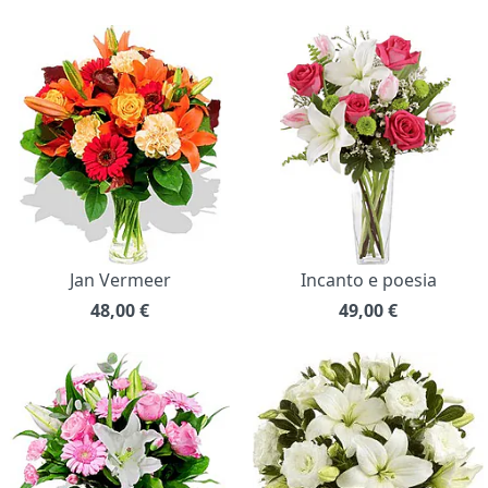
Jan Vermeer
Incanto e poesia
48,00
€
49,00
€