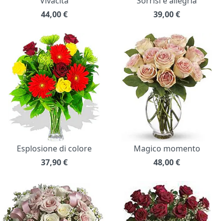
Vivacità
Sorrisi e allegria
44,00
€
39,00
€
Esplosione di colore
Magico momento
37,90
€
48,00
€