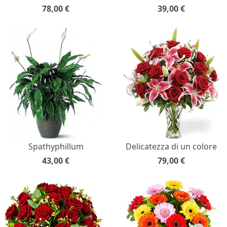
78,00
€
39,00
€
Spathyphillum
Delicatezza di un colore
43,00
€
79,00
€