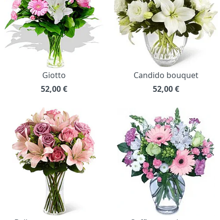
Giotto
Candido bouquet
52,00
€
52,00
€