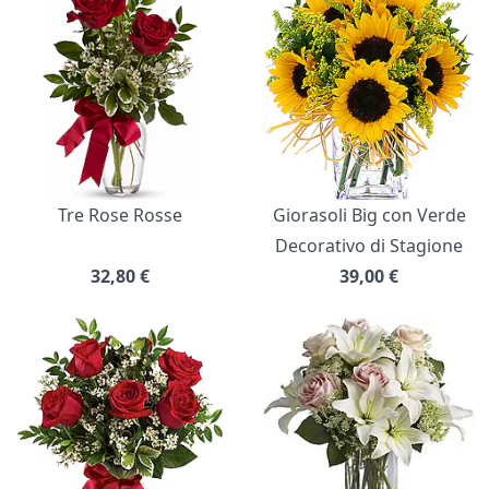
Tre Rose Rosse
Giorasoli Big con Verde
Decorativo di Stagione
32,80
€
39,00
€