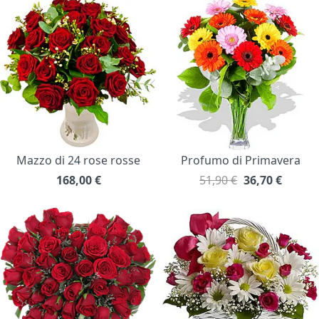
Mazzo di 24 rose rosse
Profumo di Primavera
168,00
€
51,90 €
36,70
€