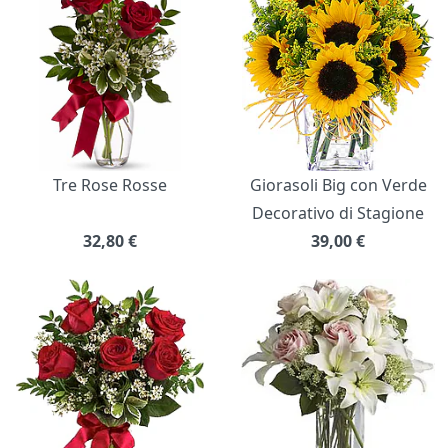
Tre Rose Rosse
Giorasoli Big con Verde
Decorativo di Stagione
32,80
€
39,00
€