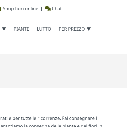
Shop fiori online
|
Chat
E
PIANTE
LUTTO
PER PREZZO
rati e per tutte le ricorrenze. Fai consegnare i
 garantiamo la consegna delle piante e dei fiori in