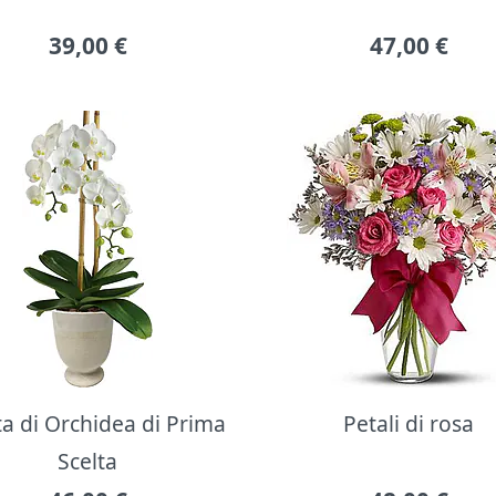
39,00
€
47,00
€
ta di Orchidea di Prima
Petali di rosa
Scelta