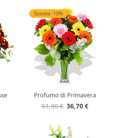
Sconto -10%
sse
Profumo di Primavera
51,90 €
36,70
€