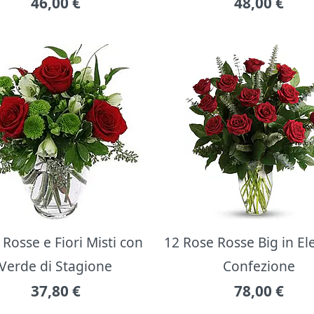
46,00
€
48,00
€
Rosse e Fiori Misti con
12 Rose Rosse Big in E
Verde di Stagione
Confezione
37,80
€
78,00
€