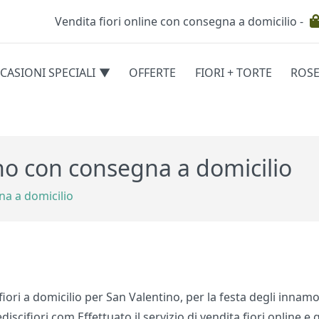
Vendita fiori online con consegna a domicilio -
Testata
CASIONI SPECIALI
OFFERTE
FIORI + TORTE
ROS
egorie
ano con consegna a domicilio
na a domicilio
iori a domicilio per San Valentino, per la festa degli innamo
iscifiori.com Effettuato il servizio di vendita fiori online e