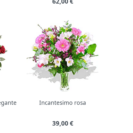
62,00
€
legante
Incantesimo rosa
39,00
€