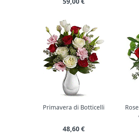
59,00
€
Primavera di Botticelli
Rose 
48,60
€