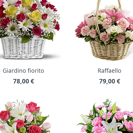
Giardino fiorito
Raffaello
78,00
€
79,00
€