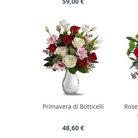
59,00
€
Primavera di Botticelli
Rose 
48,60
€