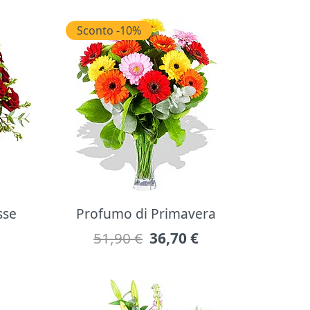
Sconto -10%
sse
Profumo di Primavera
51,90 €
36,70
€