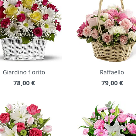
Giardino fiorito
Raffaello
78,00
€
79,00
€