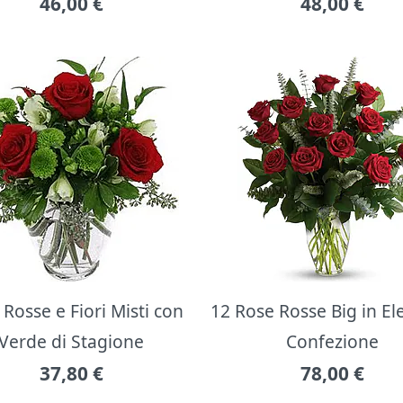
46,00
€
48,00
€
Rosse e Fiori Misti con
12 Rose Rosse Big in E
Verde di Stagione
Confezione
37,80
€
78,00
€