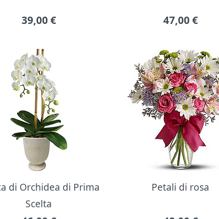
39,00
€
47,00
€
ta di Orchidea di Prima
Petali di rosa
Scelta