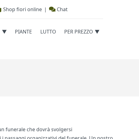
Shop fiori online
|
Chat
E
PIANTE
LUTTO
PER PREZZO
 un funerale che dovrà svolgersi
i i passaggi organizzativi del funerale. Un nostro