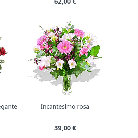
62,00
€
legante
Incantesimo rosa
39,00
€