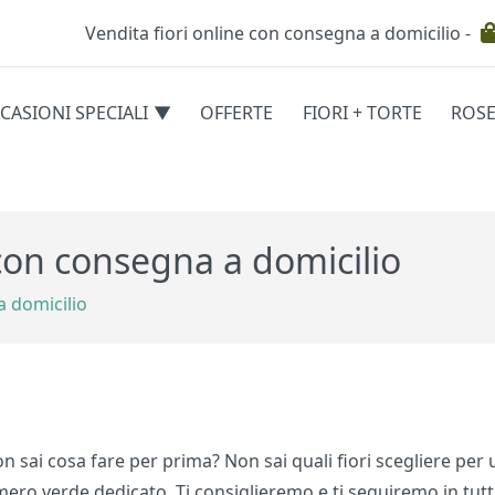
Vendita fiori online con consegna a domicilio -
Testata
CASIONI SPECIALI
OFFERTE
FIORI + TORTE
ROS
egorie
 con consegna a domicilio
a domicilio
on sai cosa fare per prima? Non sai quali fiori scegliere per
mero verde dedicato. Ti consiglieremo e ti seguiremo in tutt