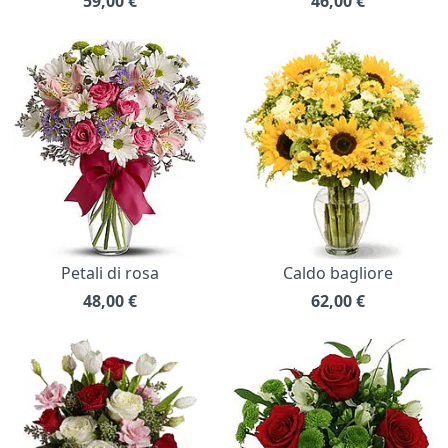
59,00
€
46,00
€
Petali di rosa
Caldo bagliore
48,00
€
62,00
€