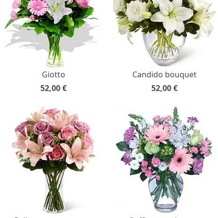
Giotto
Candido bouquet
52,00
€
52,00
€