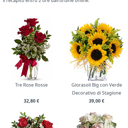
il recapito entro 2 ore dall'ordine online.
Bouquet di fiori
Tre Rose Rosse
Giorasoli Big con Verde
Decorativo di Stagione
32,80
€
39,00
€