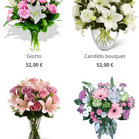
Giotto
Candido bouquet
52,00
€
52,00
€