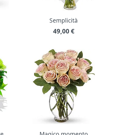
Semplicità
49,00
€
re
Magico momento