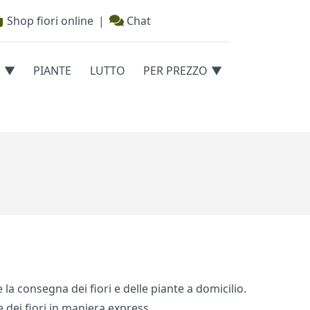
Shop fiori online
|
Chat
E
PIANTE
LUTTO
PER PREZZO
la consegna dei fiori e delle piante a domicilio.
e dei fiori in maniera express.