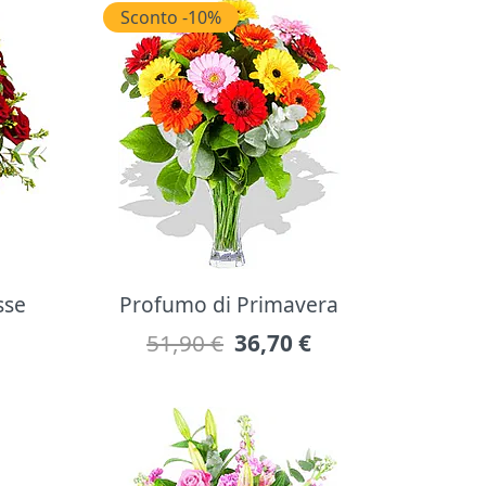
Sconto -10%
sse
Profumo di Primavera
51,90 €
36,70
€