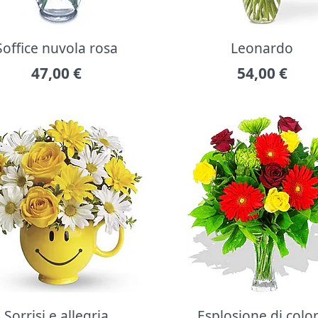
Soffice nuvola rosa
Leonardo
47,00
€
54,00
€
Sorrisi e allegria
Esplosione di colo