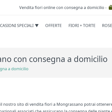
Vendita fiori online con consegna a domicilio -
Testata
CASIONI SPECIALI
OFFERTE
FIORI + TORTE
ROS
egorie
ano con consegna a domicilio
gna a domicilio
l nostro sito di vendita fiori a Mongrassano potrai ottenere 
ernazionali associati che assicurano la consegna delle piante 