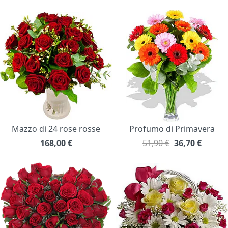
Mazzo di 24 rose rosse
Profumo di Primavera
168,00
€
51,90 €
36,70
€