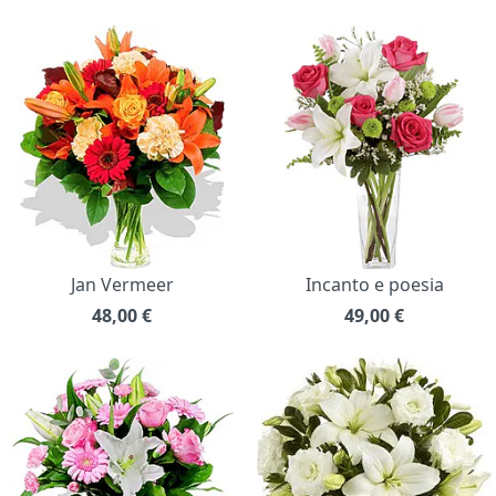
Jan Vermeer
Incanto e poesia
48,00
€
49,00
€