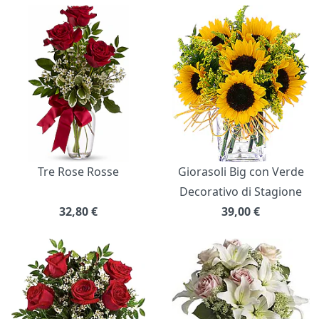
Bouquet di fiori
Tre Rose Rosse
Giorasoli Big con Verde
Decorativo di Stagione
32,80
€
39,00
€