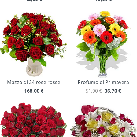
Mazzo di 24 rose rosse
Profumo di Primavera
168,00
€
51,90 €
36,70
€