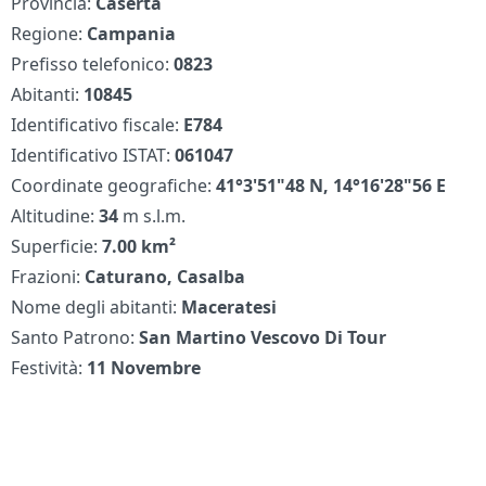
Provincia:
Caserta
Regione:
Campania
Prefisso telefonico:
0823
Abitanti:
10845
Identificativo fiscale:
E784
Identificativo ISTAT:
061047
Coordinate geografiche:
41°3'51"48 N, 14°16'28"56 E
Altitudine:
34
m s.l.m.
Superficie:
7.00 km²
Frazioni:
Caturano, Casalba
Nome degli abitanti:
Maceratesi
Santo Patrono:
San Martino Vescovo Di Tour
Festività:
11 Novembre