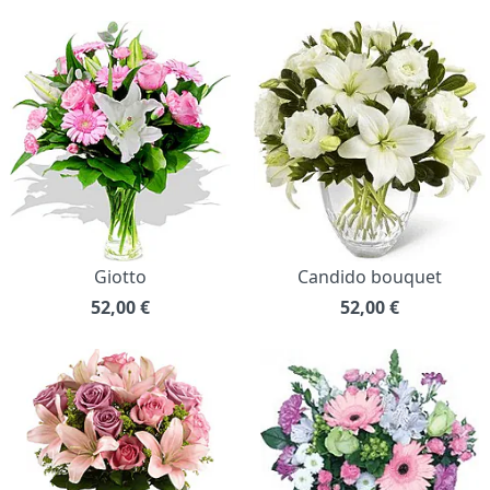
Giotto
Candido bouquet
52,00
€
52,00
€