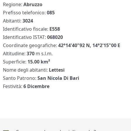
Regione:
Abruzzo
Prefisso telefonico:
085
Abitanti:
3024
Identificativo fiscale:
E558
Identificativo ISTAT:
068020
Coordinate geografiche:
42°14'40"92 N, 14°2'15"00 E
Altitudine:
370
m s.l.m.
Superficie:
15.00 km²
Nome degli abitanti:
Lettesi
Santo Patrono:
San Nicola Di Bari
Festività:
6 Dicembre
Piè di pagina