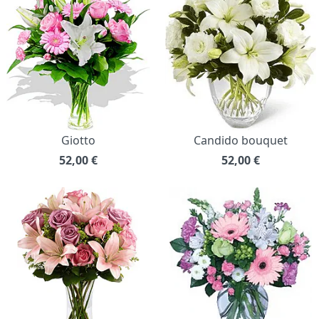
Giotto
Candido bouquet
52,00
€
52,00
€