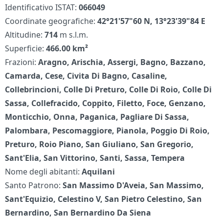
Identificativo ISTAT:
066049
Coordinate geografiche:
42°21'57"60 N, 13°23'39"84 E
Altitudine:
714
m s.l.m.
Superficie:
466.00 km²
Frazioni:
Aragno, Arischia, Assergi, Bagno, Bazzano,
Camarda, Cese, Civita Di Bagno, Casaline,
Collebrincioni, Colle Di Preturo, Colle Di Roio, Colle Di
Sassa, Collefracido, Coppito, Filetto, Foce, Genzano,
Monticchio, Onna, Paganica, Pagliare Di Sassa,
Palombara, Pescomaggiore, Pianola, Poggio Di Roio,
Preturo, Roio Piano, San Giuliano, San Gregorio,
Sant'Elia, San Vittorino, Santi, Sassa, Tempera
Nome degli abitanti:
Aquilani
Santo Patrono:
San Massimo D'Aveia, San Massimo,
Sant'Equizio, Celestino V, San Pietro Celestino, San
Bernardino, San Bernardino Da Siena