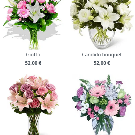
Giotto
Candido bouquet
52,00
€
52,00
€