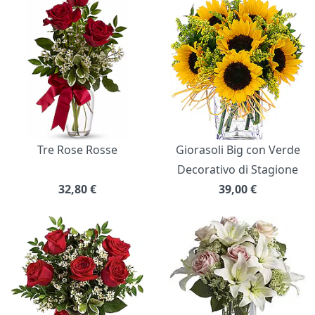
Bouquet di fiori
Tre Rose Rosse
Giorasoli Big con Verde
Decorativo di Stagione
32,80
€
39,00
€