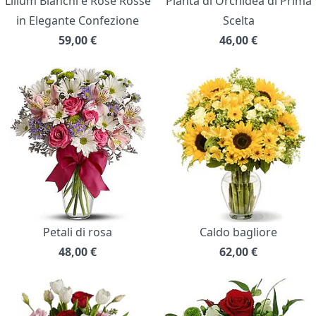
Lilium Bianchi e Rose Rosse
Pianta di Orchidea di Prima
in Elegante Confezione
Scelta
59,00
€
46,00
€
Petali di rosa
Caldo bagliore
48,00
€
62,00
€