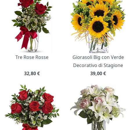
Tre Rose Rosse
Giorasoli Big con Verde
Decorativo di Stagione
32,80
€
39,00
€