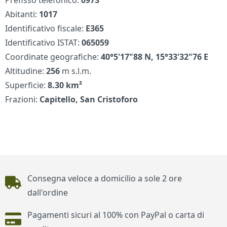
Prefisso telefonico:
0973
Abitanti:
1017
Identificativo fiscale:
E365
Identificativo ISTAT:
065059
Coordinate geografiche:
40°5'17"88 N, 15°33'32"76 E
Altitudine:
256
m s.l.m.
Superficie:
8.30 km²
Frazioni:
Capitello, San Cristoforo
Piè di pagina
Consegna veloce a domicilio a sole 2 ore
dall'ordine
Pagamenti sicuri al 100% con PayPal o carta di