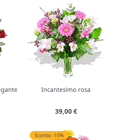
legante
Incantesimo rosa
39,00
€
Sconto -10%