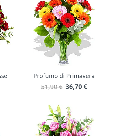
sse
Profumo di Primavera
51,90 €
36,70
€