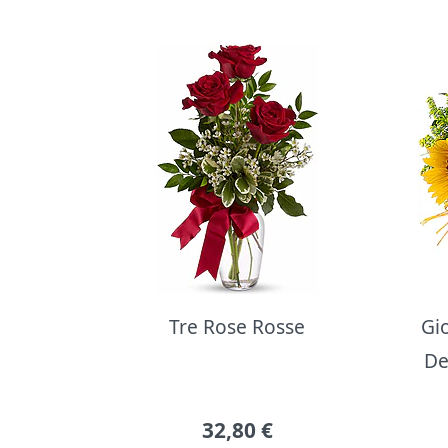
Bouquet di fiori
Tre Rose Rosse
Gi
De
32,80
€