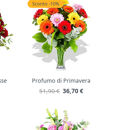
Sconto -10%
sse
Profumo di Primavera
51,90 €
36,70
€