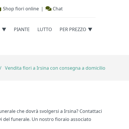
Shop fiori online
|
Chat
E
PIANTE
LUTTO
PER PREZZO
/
Vendita fiori a Irsina con consegna a domicilio
funerale che dovrà svolgersi a Irsina? Contattaci
vi del funerale. Un nostro fioraio associato