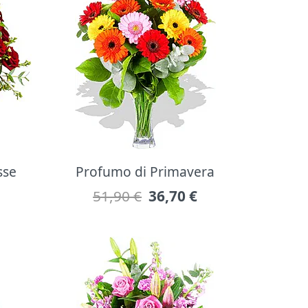
sse
Profumo di Primavera
51,90 €
36,70
€