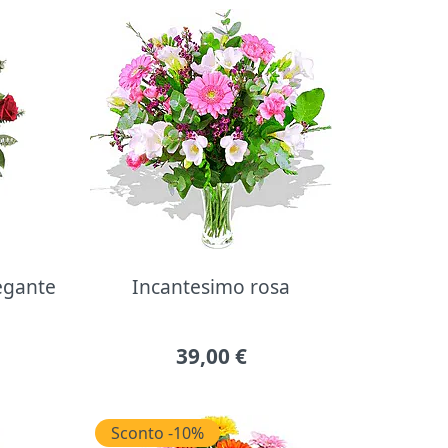
legante
Incantesimo rosa
39,00
€
Sconto -10%