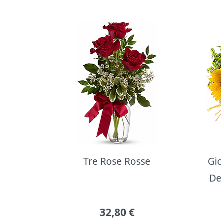
Bouquet di fiori
Tre Rose Rosse
Gi
De
32,80
€