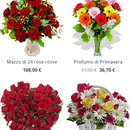
Mazzo di 24 rose rosse
Profumo di Primavera
168,00
€
51,90 €
36,70
€