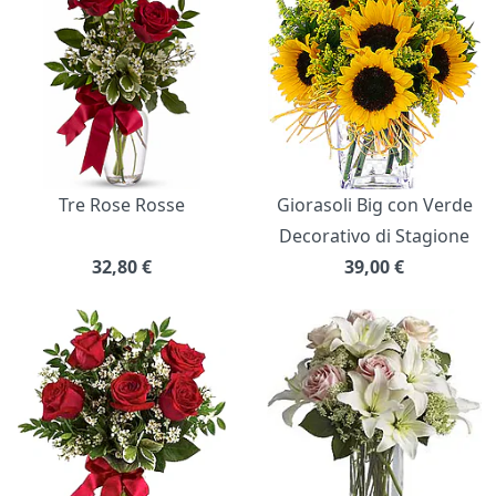
Tre Rose Rosse
Giorasoli Big con Verde
Decorativo di Stagione
32,80
€
39,00
€