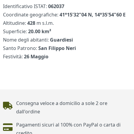
Identificativo ISTAT:
062037
Coordinate geografiche:
41°15'32"04 N, 14°35'54"60 E
Altitudine:
428
m s.l.m.
Superficie:
20.00 km²
Nome degli abitanti:
Guardiesi
Santo Patrono:
San Filippo Neri
Festività:
26 Maggio
Piè di pagina
Consegna veloce a domicilio a sole 2 ore
dall'ordine
Pagamenti sicuri al 100% con PayPal o carta di
credito