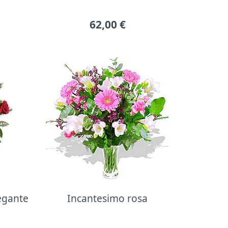
62,00
€
legante
Incantesimo rosa