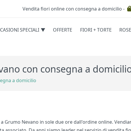
Vendita fiori online con consegna a domicilio -
Testata
CASIONI SPECIALI
OFFERTE
FIORI + TORTE
ROS
egorie
evano con consegna a domicili
egna a domicilio
e a Grumo Nevano in sole due ore dall'ordine online. Vendi
ta associato. Da anni siamo leader nel servizio di vendita fio