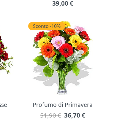
39,00
€
Sconto -10%
sse
Profumo di Primavera
51,90 €
36,70
€