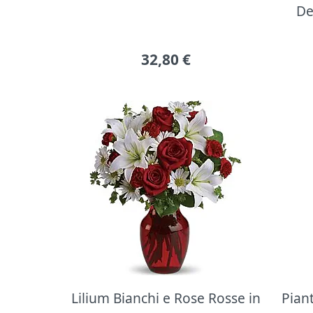
De
32,80
€
Lilium Bianchi e Rose Rosse in
Pian