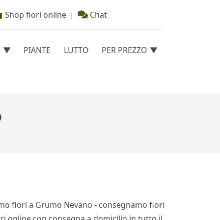
Shop fiori online
|
Chat
E
PIANTE
LUTTO
PER PREZZO
o
amo fiori a Grumo Nevano - consegnamo fiori
ri online con consegna a domicilio in tutto il