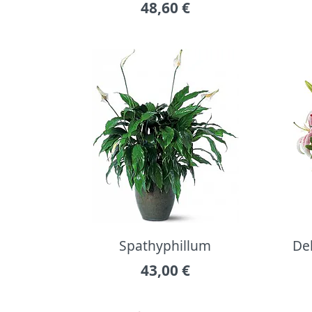
48,60
€
Spathyphillum
Del
43,00
€