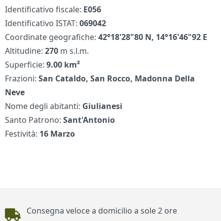
Identificativo fiscale:
E056
Identificativo ISTAT:
069042
Coordinate geografiche:
42°18'28"80 N, 14°16'46"92 E
Altitudine:
270
m s.l.m.
Superficie:
9.00 km²
Frazioni:
San Cataldo, San Rocco, Madonna Della
Neve
Nome degli abitanti:
Giulianesi
Santo Patrono:
Sant'Antonio
Festività:
16 Marzo
Piè di pagina
Consegna veloce a domicilio a sole 2 ore