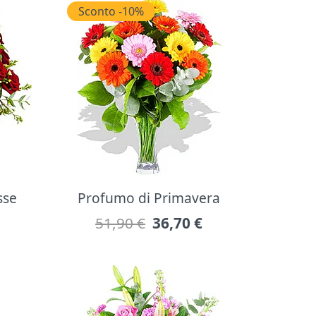
Sconto -10%
sse
Profumo di Primavera
51,90 €
36,70
€