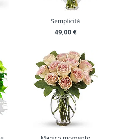
Semplicità
49,00
€
re
Magico momento