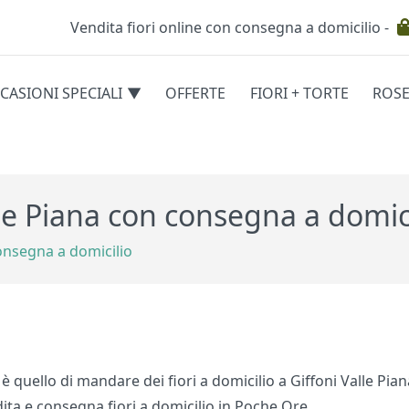
Vendita fiori online con consegna a domicilio -
Testata
CASIONI SPECIALI
OFFERTE
FIORI + TORTE
ROS
egorie
alle Piana con consegna a domic
consegna a domicilio
a è quello di mandare dei fiori a domicilio a Giffoni Valle Pia
ndita e consegna fiori a domicilio in Poche Ore