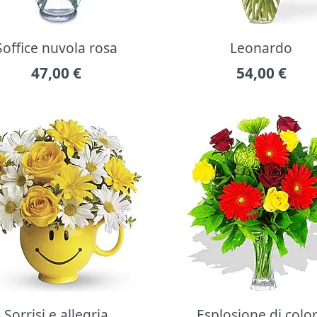
Soffice nuvola rosa
Leonardo
47,00
€
54,00
€
Sorrisi e allegria
Esplosione di colo