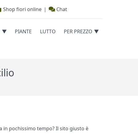
Shop fiori online
|
Chat
E
PIANTE
LUTTO
PER PREZZO
ilio
na in pochissimo tempo? Il sito giusto è