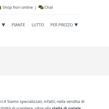
Shop fiori online
|
Chat
E
PIANTE
LUTTO
PER PREZZO
it Siamo specializzati, infatti, nella vendita di
ilità di scegliere, oltre alla
stella di natale