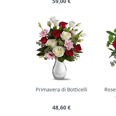
59,00
€
Primavera di Botticelli
Rose 
48,60
€