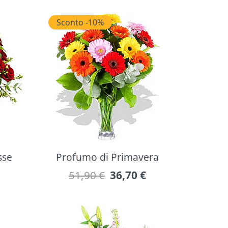
Sconto -10%
sse
Profumo di Primavera
51,90 €
36,70
€