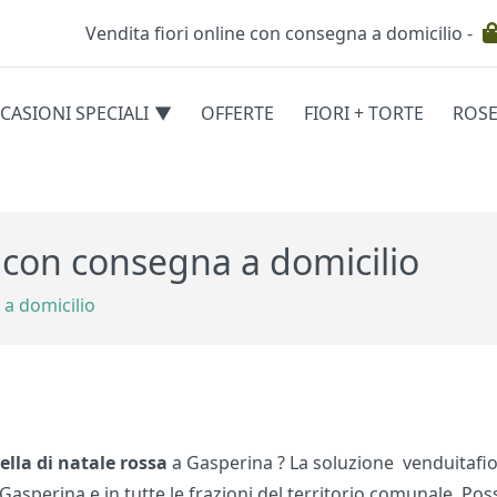
Vendita fiori online con consegna a domicilio -
Testata
CASIONI SPECIALI
OFFERTE
FIORI + TORTE
ROS
egorie
a con consegna a domicilio
 a domicilio
tella di natale rossa
a Gasperina ? La soluzione venduitafiori.
asperina e in tutte le frazioni del territorio comunale. Possib