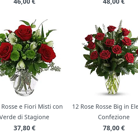
46,00
€
48,00
€
Rosse e Fiori Misti con
12 Rose Rosse Big in E
Verde di Stagione
Confezione
37,80
€
78,00
€