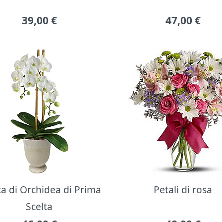
39,00
€
47,00
€
ta di Orchidea di Prima
Petali di rosa
Scelta