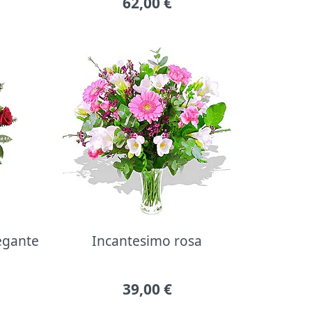
62,00
€
legante
Incantesimo rosa
39,00
€