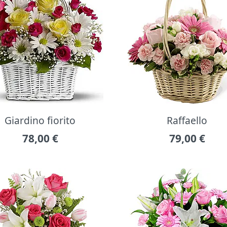
Giardino fiorito
Raffaello
78,00
€
79,00
€