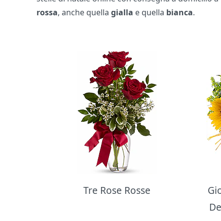
rossa
, anche quella
gialla
e quella
bianca
.
Bouquet di fiori
Tre Rose Rosse
Gi
De