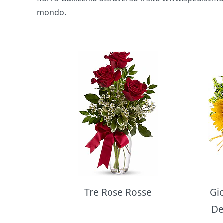
mondo.
Bouquet di fiori
Tre Rose Rosse
Gi
De