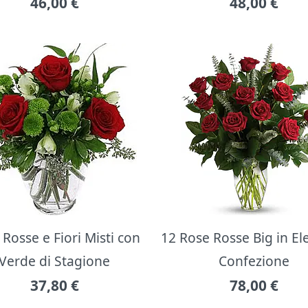
46,00
€
48,00
€
Rosse e Fiori Misti con
12 Rose Rosse Big in E
Verde di Stagione
Confezione
37,80
€
78,00
€