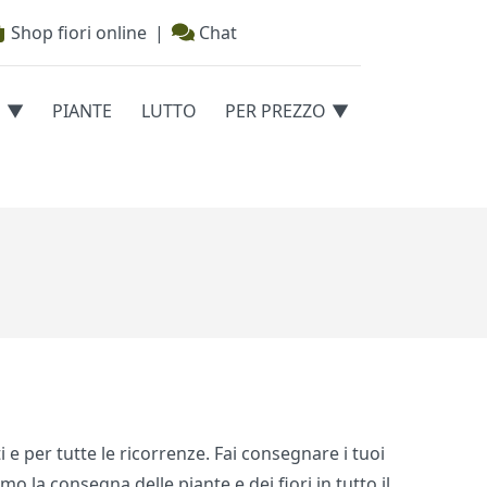
Shop fiori online
|
Chat
E
PIANTE
LUTTO
PER PREZZO
i e per tutte le ricorrenze. Fai consegnare i tuoi
amo la consegna delle piante e dei fiori in tutto il