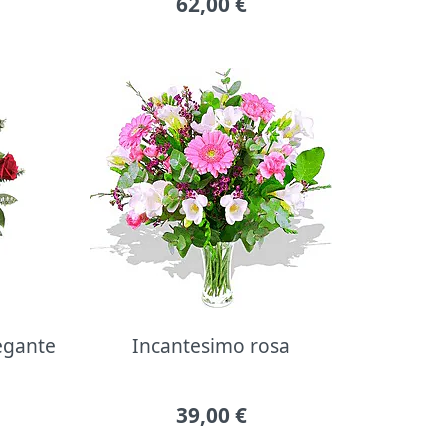
62,00
€
legante
Incantesimo rosa
39,00
€