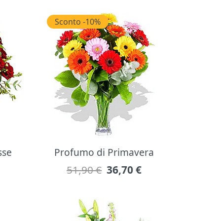
Sconto -10%
sse
Profumo di Primavera
51,90 €
36,70
€