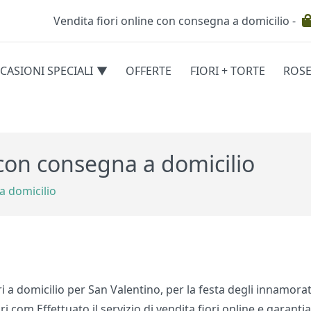
Vendita fiori online con consegna a domicilio -
Testata
CASIONI SPECIALI
OFFERTE
FIORI + TORTE
ROS
egorie
o con consegna a domicilio
a domicilio
ri a domicilio per San Valentino, per la festa degli innamorat
ri.com Effettuato il servizio di vendita fiori online e garanti