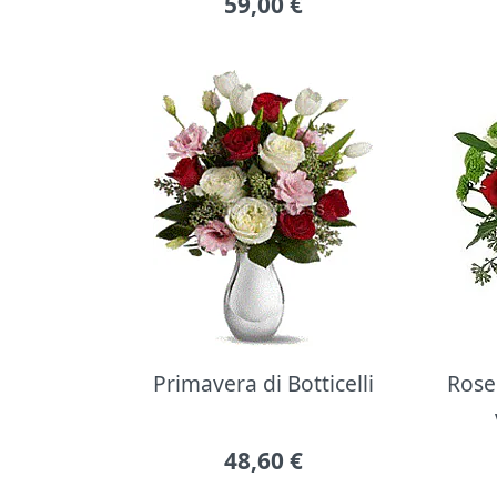
59,00
€
Primavera di Botticelli
Rose 
48,60
€