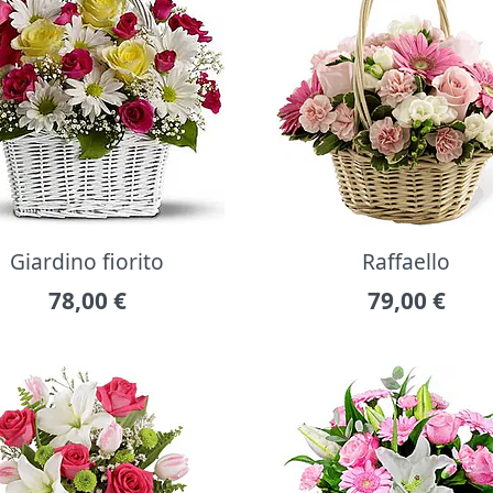
Giardino fiorito
Raffaello
78,00
€
79,00
€