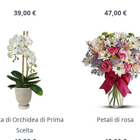
39,00
€
47,00
€
ta di Orchidea di Prima
Petali di rosa
Scelta