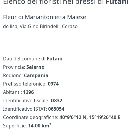
Elenco dei fioristi nei pressi di
Futani
Fleur di Mariantonietta Maiese
de lisa, Via Gino Birindelli, Ceraso
Dati del comune di
Futani
Provincia:
Salerno
Regione:
Campania
Prefisso telefonico:
0974
Abitanti:
1296
Identificativo fiscale:
D832
Identificativo ISTAT:
065054
Coordinate geografiche:
40°9'6"12 N, 15°19'26"40 E
Superficie:
14.00 km²