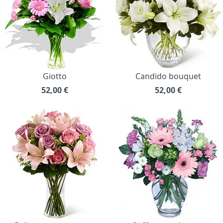
Giotto
Candido bouquet
52,00
€
52,00
€