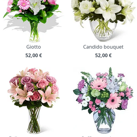
Giotto
Candido bouquet
52,00
€
52,00
€