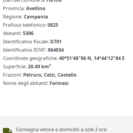
Dati del comune di
Forino
Provincia:
Avellino
Regione:
Campania
Prefisso telefonico:
0825
Abitanti:
5396
Identificativo fiscale:
D701
Identificativo ISTAT:
064034
Coordinate geografiche:
40°51'48"96 N, 14°44'12"84 E
Superficie:
20.49 km²
Frazioni:
Petruro, Celzi, Castello
Nome degli abitanti:
Forinesi
Piè di pagina
Consegna veloce a domicilio a sole 2 ore