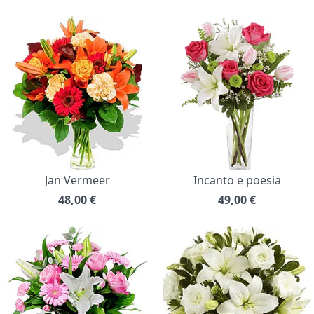
Jan Vermeer
Incanto e poesia
48,00
€
49,00
€