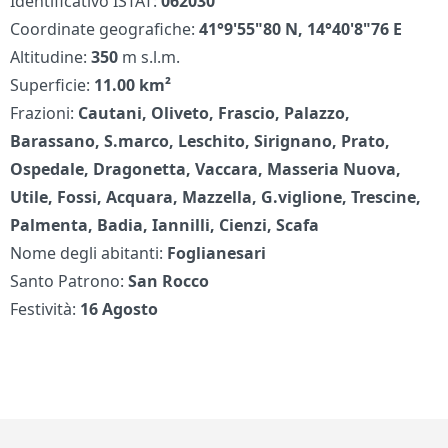
Identificativo ISTAT:
062030
Coordinate geografiche:
41°9'55"80 N, 14°40'8"76 E
Altitudine:
350
m s.l.m.
Superficie:
11.00 km²
Frazioni:
Cautani, Oliveto, Frascio, Palazzo,
Barassano, S.marco, Leschito, Sirignano, Prato,
Ospedale, Dragonetta, Vaccara, Masseria Nuova,
Utile, Fossi, Acquara, Mazzella, G.viglione, Trescine,
Palmenta, Badia, Iannilli, Cienzi, Scafa
Nome degli abitanti:
Foglianesari
Santo Patrono:
San Rocco
Festività:
16 Agosto