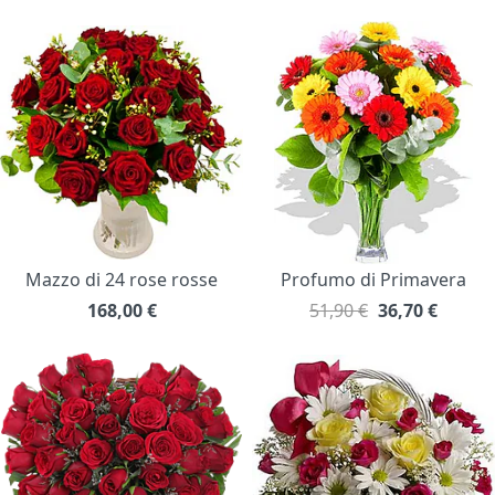
Mazzo di 24 rose rosse
Profumo di Primavera
168,00
€
51,90 €
36,70
€