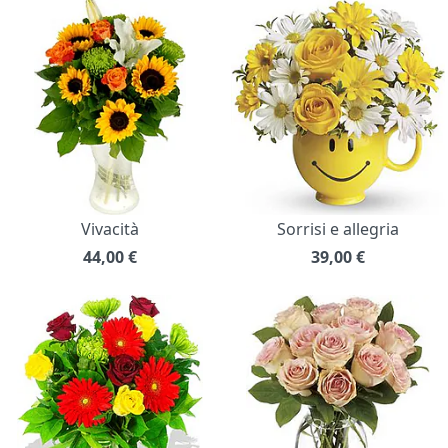
Vivacità
Sorrisi e allegria
44,00
€
39,00
€