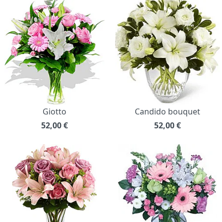
Giotto
Candido bouquet
52,00
€
52,00
€