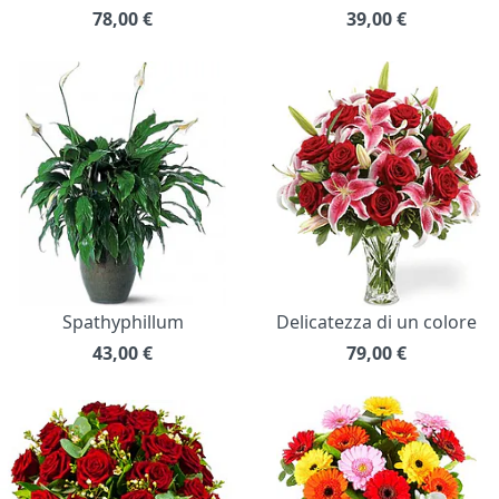
78,00
€
39,00
€
Spathyphillum
Delicatezza di un colore
43,00
€
79,00
€