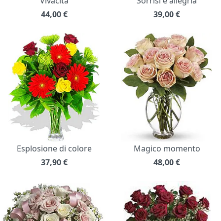
Vivacità
Sorrisi e allegria
44,00
€
39,00
€
Esplosione di colore
Magico momento
37,90
€
48,00
€