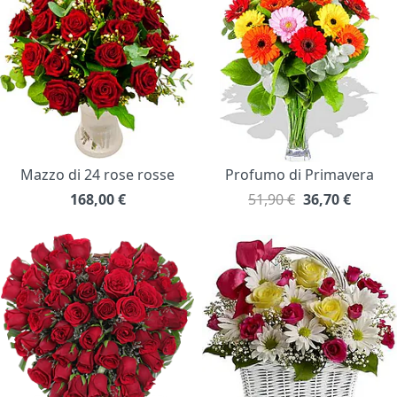
Mazzo di 24 rose rosse
Profumo di Primavera
168,00
€
51,90 €
36,70
€