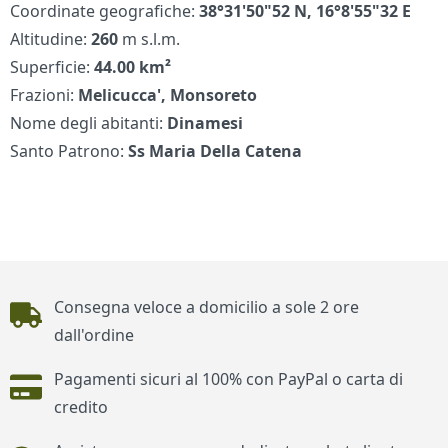
Coordinate geografiche:
38°31'50"52 N, 16°8'55"32 E
Altitudine:
260
m s.l.m.
Superficie:
44.00 km²
Frazioni:
Melicucca', Monsoreto
Nome degli abitanti:
Dinamesi
Santo Patrono:
Ss Maria Della Catena
Piè di pagina
Consegna veloce a domicilio a sole 2 ore
dall'ordine
Pagamenti sicuri al 100% con PayPal o carta di
credito