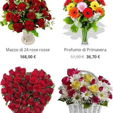
Mazzo di 24 rose rosse
Profumo di Primavera
168,00
€
51,90 €
36,70
€