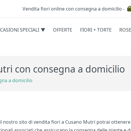
Vendita fiori online con consegna a domicilio -
Testata
CASIONI SPECIALI
OFFERTE
FIORI + TORTE
ROS
egorie
utri con consegna a domicilio
gna a domicilio
l nostro sito di vendita fiori a Cusano Mutri potrai ottenere 
azionali associati che assicurano la consegna delle piante e d