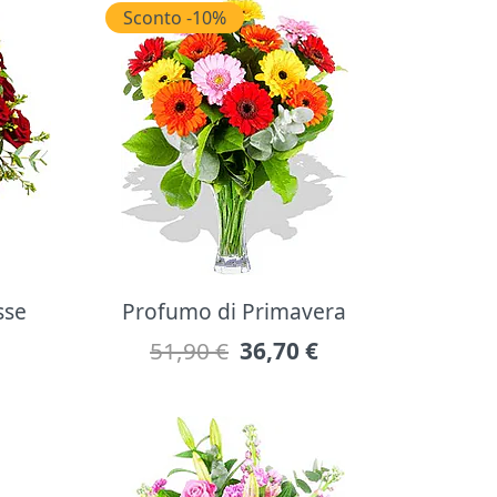
Sconto -10%
sse
Profumo di Primavera
51,90 €
36,70
€