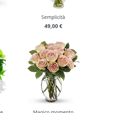
Semplicità
49,00
€
re
Magico momento