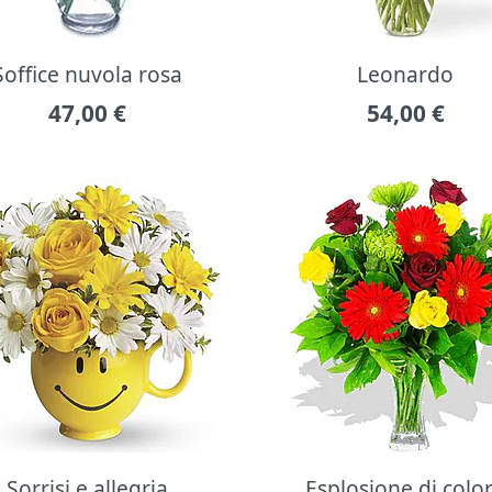
Soffice nuvola rosa
Leonardo
47,00
€
54,00
€
Sorrisi e allegria
Esplosione di colo