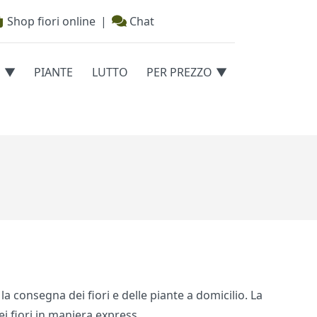
Shop fiori online
|
Chat
E
PIANTE
LUTTO
PER PREZZO
la consegna dei fiori e delle piante a domicilio. La
ei fiori in maniera express.