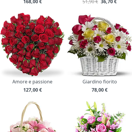
168,00
€
51,90 €
36,70
€
Amore e passione
Giardino fiorito
127,00
€
78,00
€