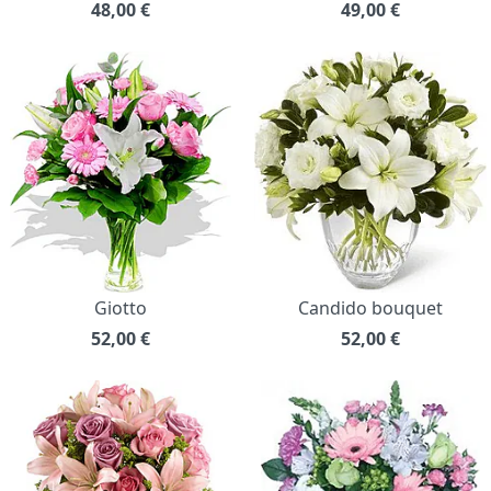
48,00
€
49,00
€
Giotto
Candido bouquet
52,00
€
52,00
€