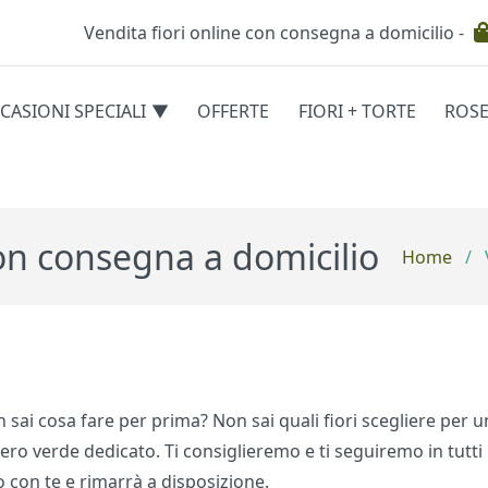
Vendita fiori online con consegna a domicilio -
Testata
CASIONI SPECIALI
OFFERTE
FIORI + TORTE
ROS
egorie
con consegna a domicilio
Home
/
n sai cosa fare per prima? Non sai quali fiori scegliere per 
mero verde dedicato. Ti consiglieremo e ti seguiremo in tutti
o con te e rimarrà a disposizione.