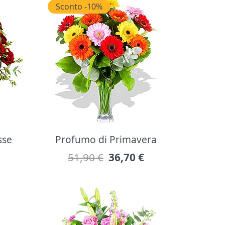
Sconto -10%
sse
Profumo di Primavera
51,90 €
36,70
€