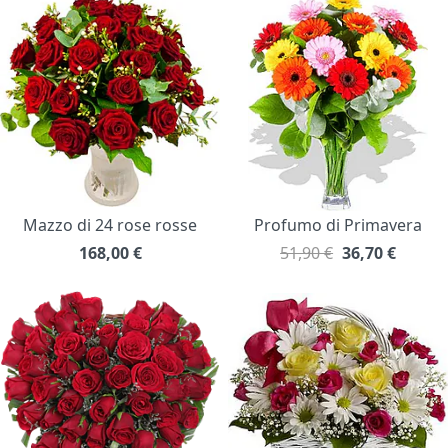
Mazzo di 24 rose rosse
Profumo di Primavera
168,00
€
51,90 €
36,70
€