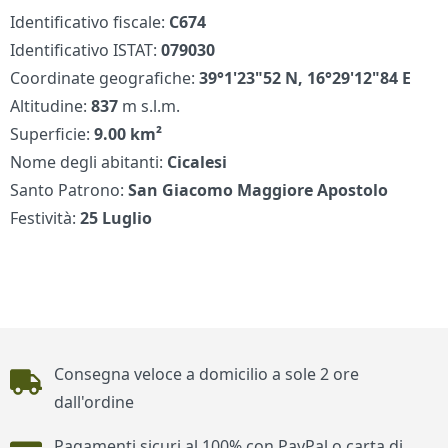
Identificativo fiscale:
C674
Identificativo ISTAT:
079030
Coordinate geografiche:
39°1'23"52 N, 16°29'12"84 E
Altitudine:
837
m s.l.m.
Superficie:
9.00 km²
Nome degli abitanti:
Cicalesi
Santo Patrono:
San Giacomo Maggiore Apostolo
Festività:
25 Luglio
Piè di pagina
Consegna veloce a domicilio a sole 2 ore
dall'ordine
Pagamenti sicuri al 100% con PayPal o carta di